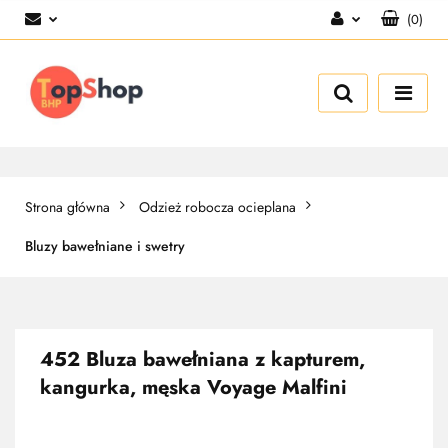
(
0
)
Zaloguj się
Zarejestruj się
Dodaj zgłoszenie
Strona główna
Odzież robocza ocieplana
Bluzy bawełniane i swetry
452 Bluza bawełniana z kapturem,
kangurka, męska Voyage Malfini