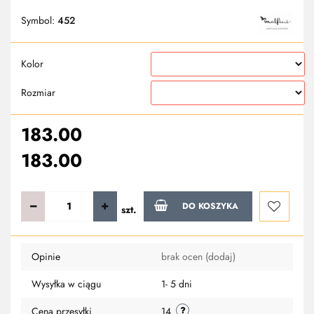
Symbol:
452
Kolor
Rozmiar
183.00
183.00
DO KOSZYKA
szt.
Do
Opinie
brak ocen
(dodaj)
przechowa
Wysyłka w ciągu
1- 5 dni
Cena przesyłki
14