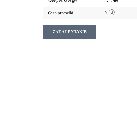
Wysyłka w ciągu
1- 5 dni
Cena przesyłki
0
ZADAJ PYTANIE