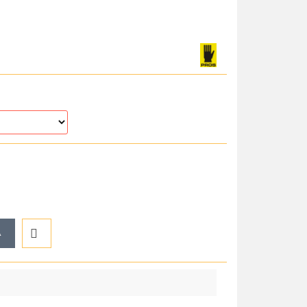
A
Do
przechowalni