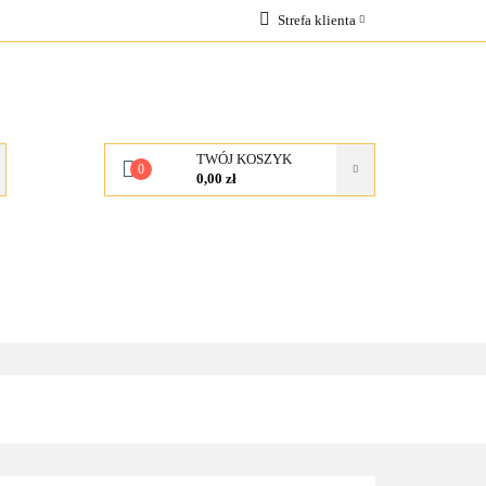
Strefa klienta
OCJE
Zaloguj się
Zarejestruj się
Dodaj zgłoszenie
TWÓJ KOSZYK
0
0,00 zł
KONTAKT
O NAS