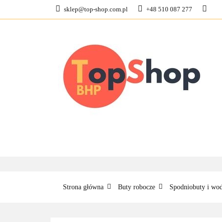
sklep@top-shop.com.pl
+48 510 087 277
ODZIEŻ ROBOCZ
KONTAKT
O N
ODZIEŻ ROBOCZA
BUTY ROBO
Strona główna
Buty robocze
Spodniobuty i wo