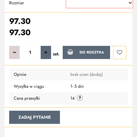
Rozmiar
97.30
97.30
DO KOSZYKA
szt.
Do
Opinie
brak ocen
(dodaj)
przechowa
Wysyłka w ciągu
1- 5 dni
Cena przesyłki
14
ZADAJ PYTANIE