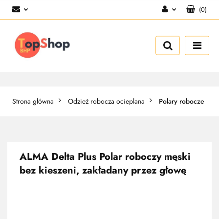
(
0
)
Zaloguj się
Zarejestruj się
Dodaj zgłoszenie
Strona główna
Odzież robocza ocieplana
Polary robocze
ALMA Delta Plus Polar roboczy męski
bez kieszeni, zakładany przez głowę