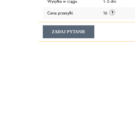
Wysyłka w ciągu
1- 5 dni
Cena przesyłki
16
ZADAJ PYTANIE