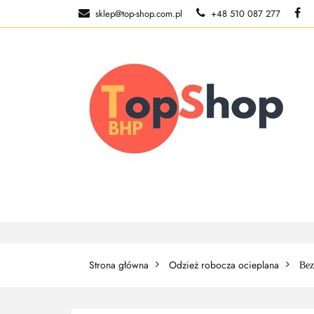
sklep@top-shop.com.pl
+48 510 087 277
ODZIEŻ ROBOCZ
KONTAKT
O N
ODZIEŻ ROBOCZA
BUTY ROBO
Strona główna
Odzież robocza ocieplana
Bez