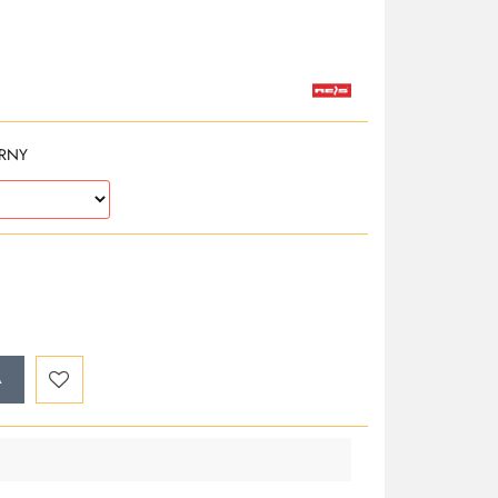
RNY
A
Do
przechowalni