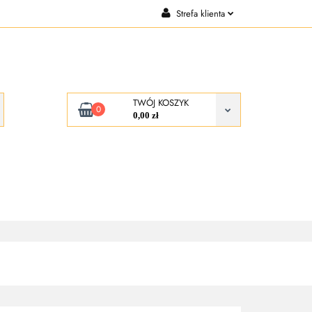
Strefa klienta
OCJE
Zaloguj się
Zarejestruj się
Dodaj zgłoszenie
TWÓJ KOSZYK
0
0,00 zł
KONTAKT
O NAS