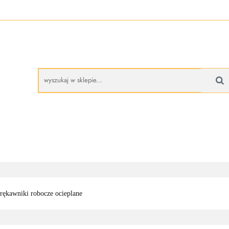
A
BUTY ROBOCZE
RĘKAWICE ROBOCZE
PROM
AS
CZE
RĘKAWICE ROBOCZE
PROMOCJE
rękawniki robocze ocieplane