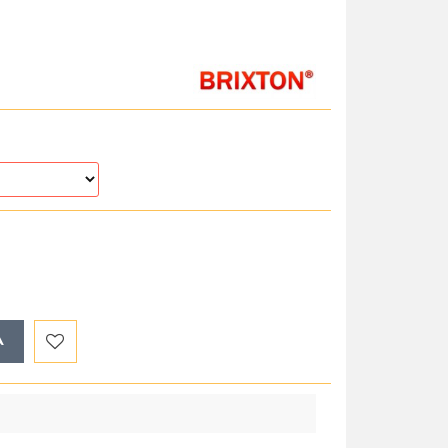
A
Do
przechowalni