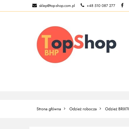
sklep@top-shop.com.pl
+48 510 087 277
ODZIEŻ ROBOCZ
O NAS
ODZIEŻ ROBOCZA
BUTY ROBO
Strona główna
Odzież robocza
Odzież BRIX