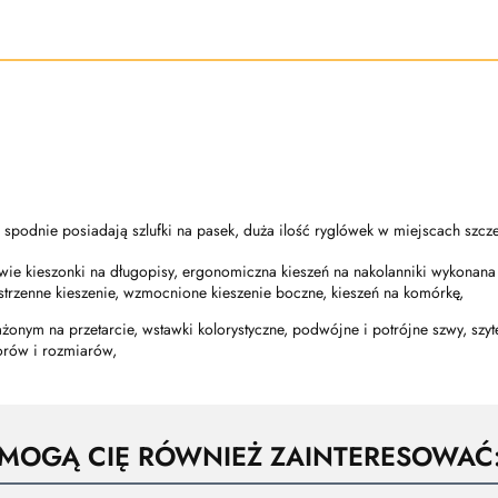
 spodnie posiadają szlufki na pasek, duża ilość ryglówek w miejscach szcz
dwie kieszonki na długopisy, ergonomiczna kieszeń na nakolanniki wykonan
estrzenne kieszenie, wzmocnione kieszenie boczne, kieszeń na komórkę,
żonym na przetarcie, wstawki kolorystyczne, podwójne i potrójne szwy, szyt
lorów i rozmiarów,
MOGĄ CIĘ RÓWNIEŻ ZAINTERESOWAĆ