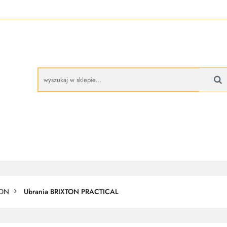
A
BUTY ROBOCZE
RĘKAWICE ROBOCZE
PROMO
CZE
RĘKAWICE ROBOCZE
PROMOCJE
TON
Ubrania BRIXTON PRACTICAL