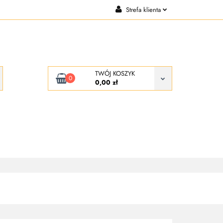
Strefa klienta
CJE
KONTAKT
Zaloguj się
Zarejestruj się
Dodaj zgłoszenie
TWÓJ KOSZYK
0
0,00 zł
KONTAKT
O NAS