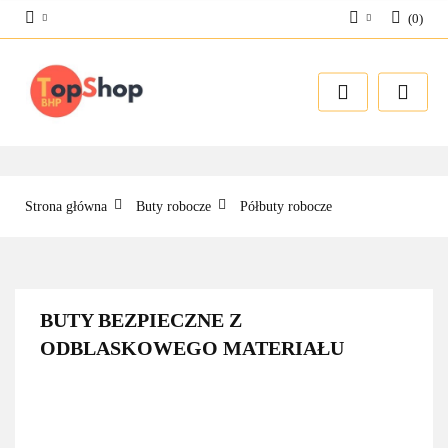
(
0
)
Zaloguj się
Zarejestruj się
Dodaj zgłoszenie
Strona główna
Buty robocze
Półbuty robocze
BUTY BEZPIECZNE Z
ODBLASKOWEGO MATERIAŁU