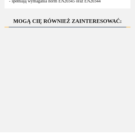
- spełniają wymagania norm EN20345 oraz EN20344
MOGĄ CIĘ RÓWNIEŻ ZAINTERESOWAĆ:
ZAPYTAJ O
PRODUKT
Buty
214 S1 Buty
BEARFIELD
BEARFIELD
damskie z
PÓŁBUT
BEARFIELD
BURTON
metalowym
BOLTON
MILTON S1PS SR
S1PS SR FO
255.00
podnoskiem
--,--
CZARNY O1
172.20
FO ESD, zapięcie
ESD
SR FO
BOA(FITGO)
310.00