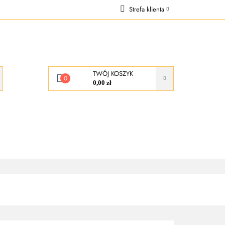
Strefa klienta
OCJE
Zaloguj się
Zarejestruj się
Dodaj zgłoszenie
TWÓJ KOSZYK
0
0,00 zł
KONTAKT
O NAS