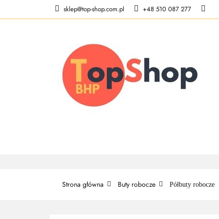
sklep@top-shop.com.pl
+48 510 087 277
ODZIEŻ ROBOCZ
KONTAKT
O N
ODZIEŻ ROBOCZA
BUTY ROBO
Strona główna
Buty robocze
Półbuty robocze