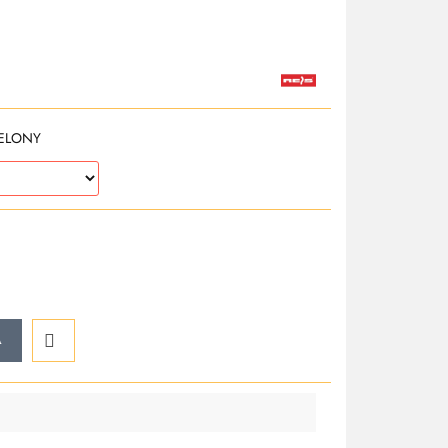
ELONY
A
Do
przechowalni