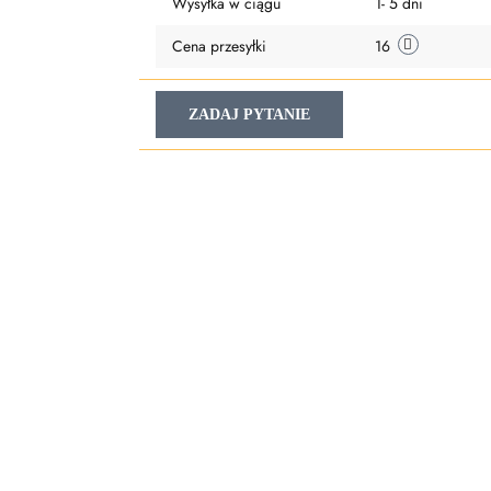
Wysyłka w ciągu
1- 5 dni
Cena przesyłki
16
ZADAJ PYTANIE