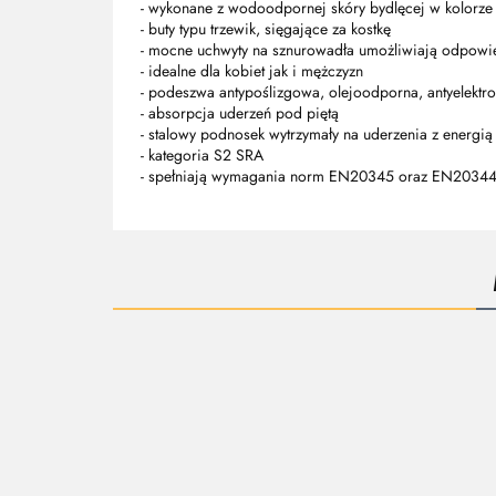
- wykonane z wodoodpornej skóry bydlęcej w kolorze
- buty typu trzewik, sięgające za kostkę
- mocne uchwyty na sznurowadła umożliwiają odpowie
- idealne dla kobiet jak i mężczyzn
- podeszwa antypoślizgowa, olejoodporna, antyelektro
- absorpcja uderzeń pod piętą
- stalowy podnosek wytrzymały na uderzenia z energią
- kategoria S2 SRA
- spełniają wymagania norm EN20345 oraz EN2034