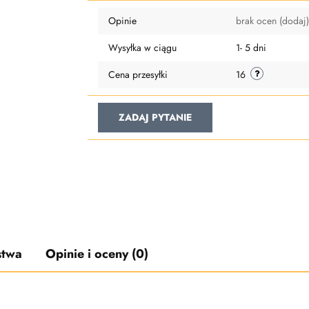
przechowalni
Opinie
brak ocen
(dodaj)
Wysyłka w ciągu
1- 5 dni
Cena przesyłki
16
ZADAJ PYTANIE
stwa
Opinie i oceny (0)