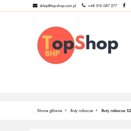
sklep@top-shop.com.pl
+48 510 087 277
ODZIEŻ ROBOCZ
O NAS
ODZIEŻ ROBOCZA
BUTY ROBO
Strona główna
Buty robocze
Buty robocze S