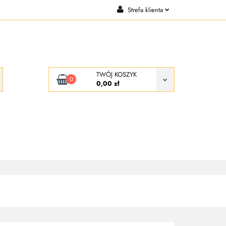
Strefa klienta
CJE
KONTAKT
Zaloguj się
Zarejestruj się
Dodaj zgłoszenie
TWÓJ KOSZYK
0
0,00 zł
KONTAKT
O NAS