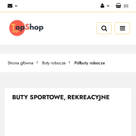
(
0
)
Zaloguj się
Zarejestruj się
Dodaj zgłoszenie
Strona główna
Buty robocze
Półbuty robocze
BUTY SPORTOWE, REKREACYJNE