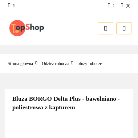
(
0
)
Zaloguj się
Zarejestruj się
Dodaj zgłoszenie
Strona główna
Odzież robocza
bluzy robocze
Bluza BORGO Delta Plus - bawełniano -
poliestrowa z kapturem