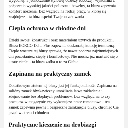
wygodnej, a jednocześnie stylowej odzieży roboczej. Wykonana z
połączenia wysokiej jakości poliestru i bawełny, ta bluza zapewnia
komfort noszenia. Bez względu na rodzaj pracy, w której się
znajdujesz - ta bluza spełni Twoje oczekiwania.
Ciepła ochrona w chłodne dni
Dzięki swojej konstrukcji oraz materiałom użytych do produkcji,
Bluza BORGO Delta Plus zapewnia doskonałą izolację termiczną.
Ciepłe wnętrze tej bluzy sprawia, że nawet podczas najzimniejszych
dni pozostaniesz ciepły i komfortowy. Nie musisz już martwić się o
utratę ciepła - ta bluza zadba o to za Ciebie.
Zapinana na praktyczny zamek
Dodatkowym atutem tej bluzy jest jej funkcjonalność. Zapinana na
solidny zamek błyskawiczny umożliwia łatwe zakładanie i
zdejmowanie bez zbędnych problemów. Bez względu na to czy
pracujesz w magazynie czy wykonujesz prace remontowe - ten
zamek zapewnia pewne i bezpieczne zamknięcie bluzy, chroniąc Cię
przed wiatrem i chłodem.
Praktyczne kieszenie na drobiazgi