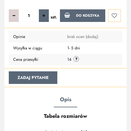
DO KOSZYKA
szt.
Do
Opinie
brak ocen
(dodaj)
przechowa
Wysyłka w ciągu
1- 5 dni
Cena przesyłki
14
ZADAJ PYTANIE
Opis
Tabela rozmiarów