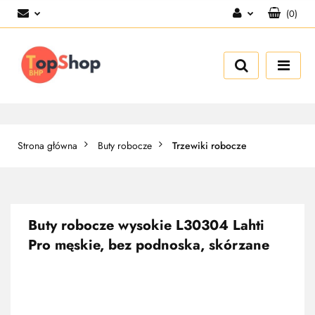
(
0
)
Zaloguj się
Zarejestruj się
Dodaj zgłoszenie
Strona główna
Buty robocze
Trzewiki robocze
Buty robocze wysokie L30304 Lahti
Pro męskie, bez podnoska, skórzane