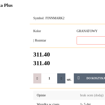
a Plus
Symbol:
FINNMARK2
Kolor
GRANATOWY
| Rozmiar
311.40
311.40
DO KOSZYK
szt.
Opinie
brak ocen
(dodaj)
Wysyłka w ciągu
1- 5 dni