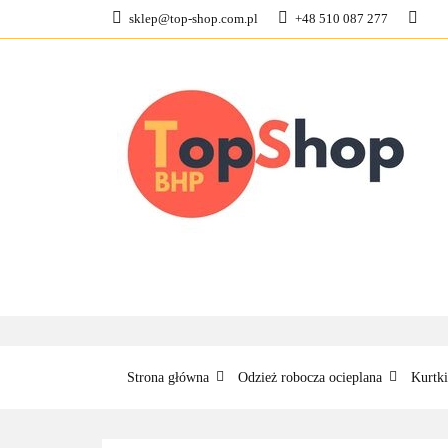
sklep@top-shop.com.pl
+48 510 087 277
ODZIEŻ ROBOCZ
KONTAKT
O N
ODZIEŻ ROBOCZA
BUTY ROBO
Strona główna
Odzież robocza ocieplana
Kurtki