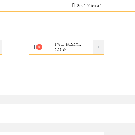
Strefa klienta
OCJE
Zaloguj się
Zarejestruj się
Dodaj zgłoszenie
TWÓJ KOSZYK
0
0,00 zł
KONTAKT
O NAS