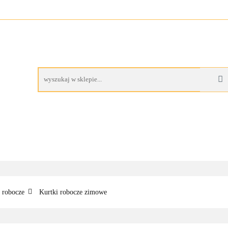
A
BUTY ROBOCZE
RĘKAWICE ROBOCZE
PROM
AS
CZE
RĘKAWICE ROBOCZE
PROMOCJE
 robocze
Kurtki robocze zimowe