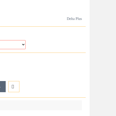
Delta Plus
A
Do
przechowalni