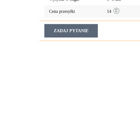
Cena przesyłki
14
ZADAJ PYTANIE