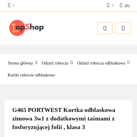
(
0
)
Zaloguj się
Zarejestruj się
Dodaj zgłoszenie
Strona główna
Odzież robocza
Odzież robocza odblaskowa
Kurtki robocze odblaskowe
G465 PORTWEST Kurtka odblaskowa
zimowa 3w1 z dodatkowymi taśmami z
fosforyzującej folii , klasa 3