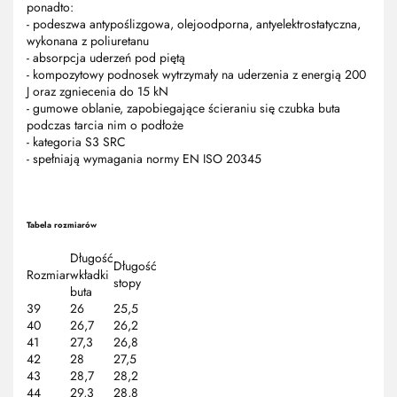
ponadto:
- podeszwa antypoślizgowa, olejoodporna, antyelektrostatyczna,
wykonana z poliuretanu
- absorpcja uderzeń pod piętą
- kompozytowy podnosek wytrzymały na uderzenia z energią 200
J oraz zgniecenia do 15 kN
- gumowe oblanie, zapobiegające ścieraniu się czubka buta
podczas tarcia nim o podłoże
- kategoria S3 SRC
- spełniają wymagania normy EN ISO 20345
Tabela rozmiarów
Długość
Długość
Rozmiar
wkładki
stopy
buta
39
26
25,5
40
26,7
26,2
41
27,3
26,8
42
28
27,5
43
28,7
28,2
44
29,3
28,8