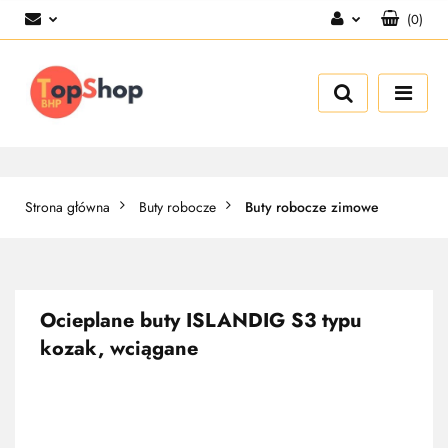
(
0
)
Zaloguj się
Zarejestruj się
Dodaj zgłoszenie
Strona główna
Buty robocze
Buty robocze zimowe
Ocieplane buty ISLANDIG S3 typu
kozak, wciągane