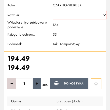
Kolor
CZARNO-NIEBIESKI
Rozmiar
Wkładka antyprzebicowa w
TAK
podeszwie
Kategoria ochrony:
S3
Podnosek
Tak, Kompozytowy
194.49
194.49
DO KOSZYKA
szt.
Do
Opinie
brak ocen
(dodaj)
przechowa