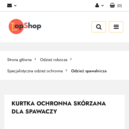
(
0
)
Zaloguj się
Zarejestruj się
Dodaj zgłoszenie
Strona główna
Odzież robocza
Specjalistyczna odzież ochronna
Odzież spawalnicza
KURTKA OCHRONNA SKÓRZANA
DLA SPAWACZY