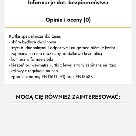
Informacje dot. bezpieczeństwa
Opinie i oceny (0)
Kurtka spawalnicza skórzana.
- skóra bydlęca dwoinowa
- szyta trudnopalnymi i odpornymi na gorąco nićmi z kevlaru
- zapinana na rzep oraz napy, dodatkowo kryte plisą
- kołnierz w formie stójki
- kieszeń od wewnątrz kurtki z lewej strony zapinana na rzep
- rękawy z regulacją na nap
- zgodna z normą EN11611 (A1) oraz EN13688
MOGĄ CIĘ RÓWNIEŻ ZAINTERESOWAĆ: