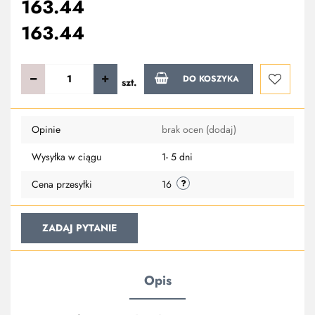
163.44
163.44
DO KOSZYKA
szt.
Do
Opinie
brak ocen
(dodaj)
przechowa
Wysyłka w ciągu
1- 5 dni
Cena przesyłki
16
ZADAJ PYTANIE
Opis