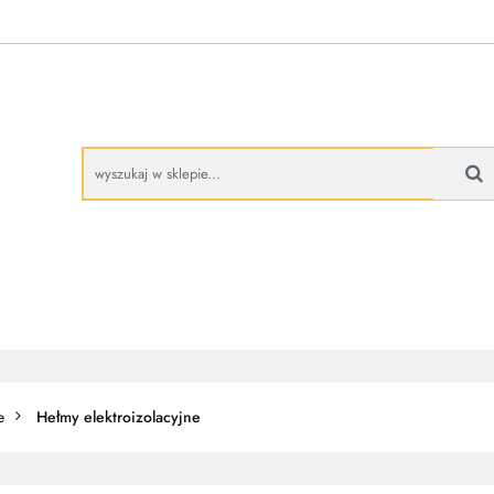
A
BUTY ROBOCZE
RĘKAWICE ROBOCZE
PROMO
CZE
RĘKAWICE ROBOCZE
PROMOCJE
e
Hełmy elektroizolacyjne