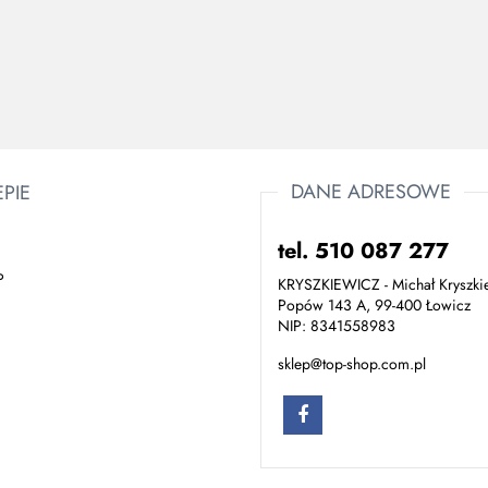
ONYX 2
630.00
DANE ADRESOWE
EPIE
tel. 510 087 277
P
KRYSZKIEWICZ - Michał Kryszki
Popów 143 A, 99-400 Łowicz
NIP: 8341558983
sklep@top-shop.com.pl