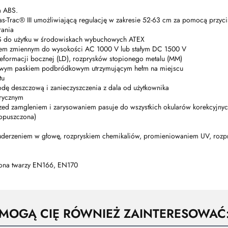
a ABS.
as-Trac® III umożliwiającą regulację w zakresie 52-63 cm za pomocą przyc
rania
NERIS do użytku w środowiskach wybuchowych ATEX
dem zmiennym do wysokości AC 1000 V lub stałym DC 1500 V
 deformacji bocznej (LD), rozprysków stopionego metalu (MM)
ktowym paskiem podbródkowym utrzymującym hełm na miejscu
tu
dę deszczową i zanieczyszczenia z dala od użytkownika
trycznym
rzed zamgleniem i zarysowaniem pasuje do wszystkich okularów korekcyjny
 opuszczona)
 uderzeniem w głowę, rozpryskiem chemikaliów, promieniowaniem UV, rozpr
ona twarzy EN166, EN170
MOGĄ CIĘ RÓWNIEŻ ZAINTERESOWAĆ