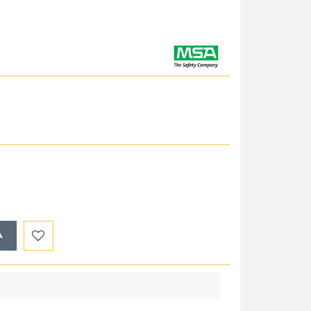
A
Do
przechowalni