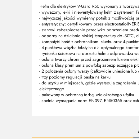
Hełm dla elektryków V-Gard 950 wykonany z tworzyw
- wyważony, lekki i niewentylowany hełm z systemem F
- najwyższej jakości wymienny potnik z możliwością p
- antystatyczny; certyfikowany przez electrostatic-I
- stanowi zabezpieczenie przeciwko porażeniem prą
- odporny na działanie niskiej temperatury do -30°C,
- kompatybilność z ochronnikami słuchu oraz 4-pun
- 4-punktowa więźba tekstylna dla optymalnego komfor
- rynienka ściekowa na obrzeżu hełmu odprowadza wo
- osłona twarzy chroni przed zagrożeniem łukiem elek
- osłona klasy premium z powłoką zabezpieczająca p
- 2 położenia osłony twarzy (całkowicie uniesiona lub
- trzy poziomy regulacji paska na karku
- do użytku w miejscach, gdzie występują zagrożenia
elektrycznego
- pakowany w ochronną torbę, wielokrotnego użytku
- spełnia wymagania norm EN397, EN50365 oraz osł