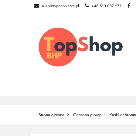
sklep@top-shop.com.pl
+48 510 087 277
ODZIEŻ ROBOCZ
O NAS
ODZIEŻ ROBOCZA
BUTY ROBO
Strona główna
Ochrona głowy
Kaski ochronn