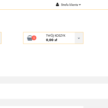
Strefa klienta
CJE
KONTAKT
Zaloguj się
Zarejestruj się
Dodaj zgłoszenie
TWÓJ KOSZYK
0
0,00 zł
KONTAKT
O NAS