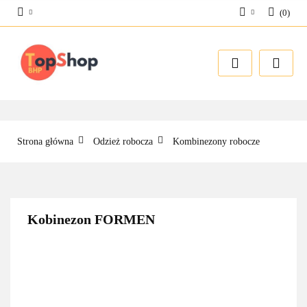
(
0
)
Zaloguj się
Zarejestruj się
Dodaj zgłoszenie
Strona główna
Odzież robocza
Kombinezony robocze
Kobinezon FORMEN