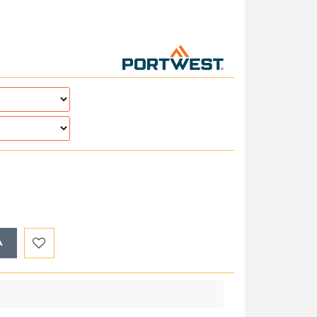
A
Do
przechowalni