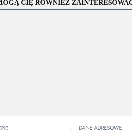
MOGĄ CIĘ RÓWNIEŻ ZAINTERESOWAĆ
J O
KT
Dwukolorowa
ka
1V9 koszulka
Koszula polo z
koszulka T-
owe,
odblaskowa,
długim
SHIRT
awcza
Koszulka
HV Protect
rekawem
PORTWEST
skami
62.27
odblaskowa
pomarańczowa
POLO-FLUO
47.00
45.29
S378 55%
%
antyelektrostaty
odblaskowa -
Bawełna,
na,
Portwest FR76
396.86
100%
45%
%
długim rękaw
poliester, 150
Poliester
er.
g/m2,
pomarańczowa
DANE ADRESOWE
EPIE