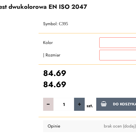
est dwukolorowa EN ISO 2047
Symbol:
C395
Kolor
| Rozmiar
84.69
84.69
DO KOSZYK
szt.
Opinie
brak ocen
(dodaj)