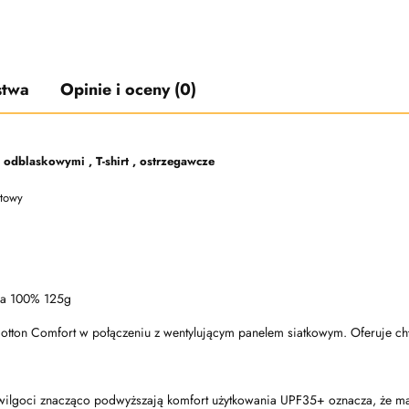
stwa
Opinie i oceny (0)
dblaskowymi , T-shirt , ostrzegawcze
atowy
owa 100% 125g
 Cotton Comfort w połączeniu z wentylującym panelem siatkowym. Oferuje ch
ilgoci znacząco podwyższają komfort użytkowania UPF35+ oznacza, że ma