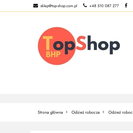
sklep@top-shop.com.pl
+48 510 087 277
ODZIEŻ ROBOCZ
O NAS
ODZIEŻ ROBOCZA
BUTY ROBO
Strona główna
Odzież robocza
Odzież roboc