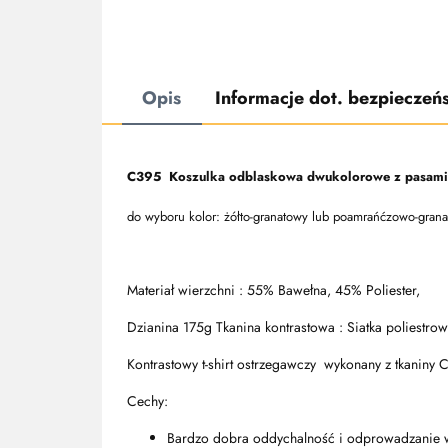
Opis
Informacje dot. bezpieczeń
C395 Koszulka odblaskowa dwukolorowe z pasami o
do wyboru kolor: żółto-granatowy lub poamrańćzowo-gran
Materiał wierzchni : 55% Bawełna, 45% Poliester,
Dzianina 175g Tkanina kontrastowa : Siatka poliestr
Kontrastowy t-shirt ostrzegawczy wykonany z tkaniny
Cechy:
Bardzo dobra oddychalność i odprowadzanie w