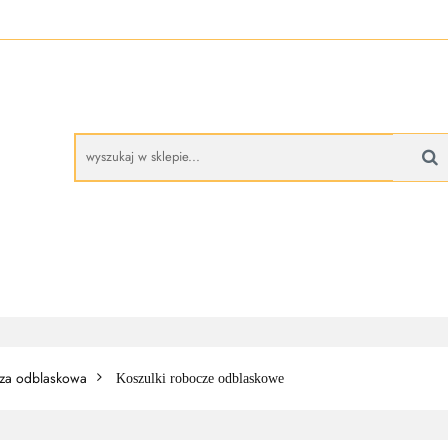
A
BUTY ROBOCZE
RĘKAWICE ROBOCZE
PROMO
CZE
RĘKAWICE ROBOCZE
PROMOCJE
za odblaskowa
Koszulki robocze odblaskowe