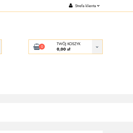
Strefa klienta
CJE
KONTAKT
Zaloguj się
Zarejestruj się
Dodaj zgłoszenie
TWÓJ KOSZYK
0
0,00 zł
KONTAKT
O NAS