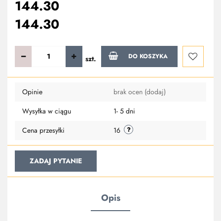
144.30
144.30
DO KOSZYKA
szt.
Do
Opinie
brak ocen
(dodaj)
przechowa
Wysyłka w ciągu
1- 5 dni
Cena przesyłki
16
ZADAJ PYTANIE
Opis