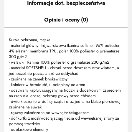
Informacje dot. bezpieczeństwa
Opinie i oceny (0)
Kurtka ochronna, męska.
- materiał główny: trójwarstwowa tkanina softshell 96% poliester,
4% elastan, membrana TPU, polar 100% poliester o gramaturze
300 g/m2
- wstawki: tkanina 100% poliester o gramaturze 230 g/m2
- materiał SOFTSHELL - chroni przed deszczem oraz wiatrem, a
jednocześnie pozwala skórze oddychać
- zapinana na zamek błyskawiczny
- kołnierz w formie stójki ocieplany polarem
- odsuwany kaptur, ściągany na troczki z dodatkowym zapięciem
na rzep dla lepszej ochrony głowy przed chłodem
- dwie kieszenie w dolnej części oraz jedna na klatce piersiowej
zapinane na suwak
- rękawy zakończone od wewnątrz ściągaczem
- dół kurtki z możliwością ściągnięcia od wewnętrznej strony za
pomocą troczków
- odblaskowe elementy