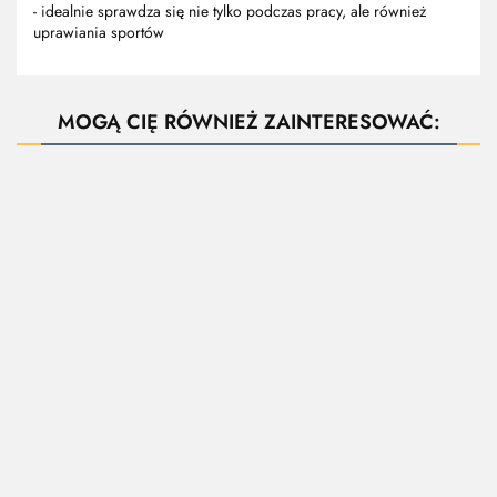
- idealnie sprawdza się nie tylko podczas pracy, ale również
uprawiania sportów
MOGĄ CIĘ RÓWNIEŻ ZAINTERESOWAĆ:
ZAPYTAJ O
PRODUKT
511
Kurtka
BENEFIT
Bluza
521 Kurtka
męska
SOFTSHELL
SOFTSHELL
FORECO-SH
Softshell
Softshell
--,--
CAMINO
LEGA
Kurtka męska
damska
Jacket -
z
190.00
229.80
Performance
300.00
ADLER
trójwarstwowej
100.89
- ADLER,
tkaniny
Malfini
softshell szaro-
czarna