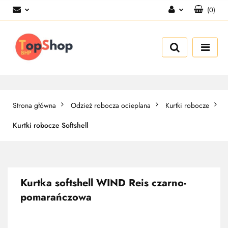
(
0
)
Zaloguj się
Zarejestruj się
Dodaj zgłoszenie
Strona główna
Odzież robocza ocieplana
Kurtki robocze
Kurtki robocze Softshell
Kurtka softshell WIND Reis czarno-
pomarańczowa