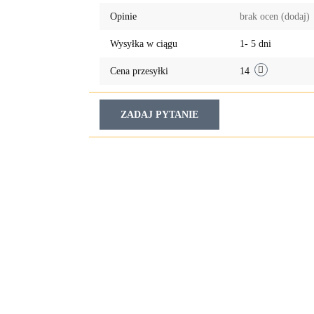
przechowalni
Opinie
brak ocen
(dodaj)
Wysyłka w ciągu
1- 5 dni
Cena przesyłki
14
ZADAJ PYTANIE