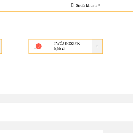
Strefa klienta
OCJE
Zaloguj się
Zarejestruj się
Dodaj zgłoszenie
TWÓJ KOSZYK
0
0,00 zł
KONTAKT
O NAS