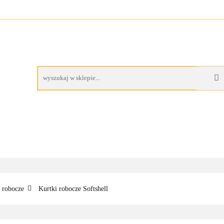
A
BUTY ROBOCZE
RĘKAWICE ROBOCZE
PROM
AS
CZE
RĘKAWICE ROBOCZE
PROMOCJE
 robocze
Kurtki robocze Softshell