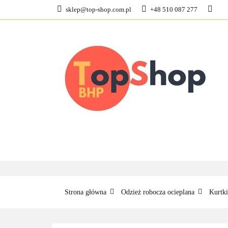
sklep@top-shop.com.pl
+48 510 087 277
ODZIEŻ ROBOCZ
KONTAKT
O N
ODZIEŻ ROBOCZA
BUTY ROBO
Strona główna
Odzież robocza ocieplana
Kurtki