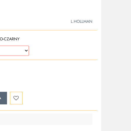
L.HOLLMAN
O-CZARNY
A
Do
przechowalni