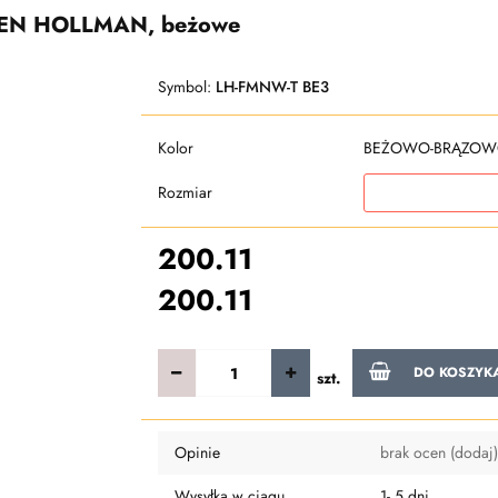
RMEN HOLLMAN, beżowe
Symbol:
LH-FMNW-T BE3
Kolor
BEŻOWO-BRĄZOW
Rozmiar
200.11
200.11
DO KOSZYK
szt.
Opinie
brak ocen
(dodaj)
Wysyłka w ciągu
1- 5 dni