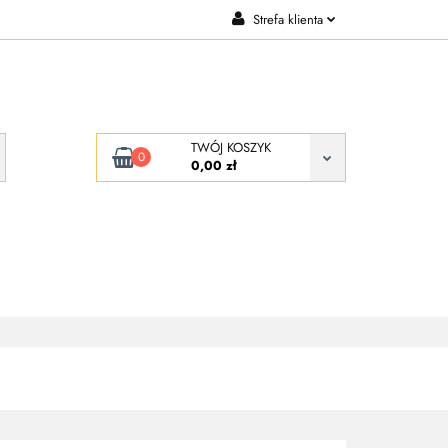
Strefa klienta
CJE
KONTAKT
Zaloguj się
Zarejestruj się
Dodaj zgłoszenie
TWÓJ KOSZYK
0
0,00 zł
KONTAKT
O NAS