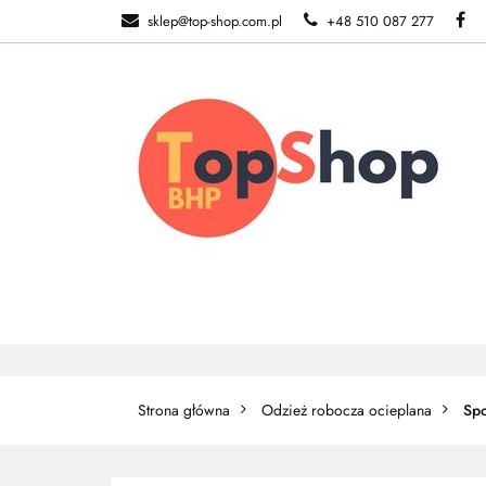
sklep@top-shop.com.pl
+48 510 087 277
ODZIEŻ ROBOCZ
O NAS
ODZIEŻ ROBOCZA
BUTY ROBO
Strona główna
Odzież robocza ocieplana
Spo