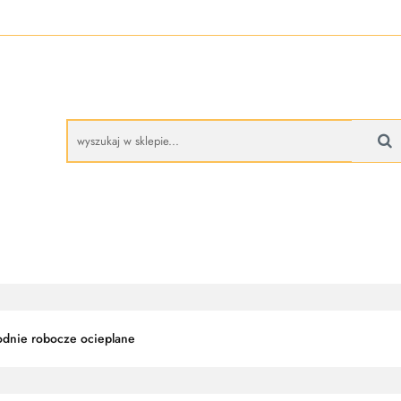
A
BUTY ROBOCZE
RĘKAWICE ROBOCZE
PROMO
CZE
RĘKAWICE ROBOCZE
PROMOCJE
dnie robocze ocieplane