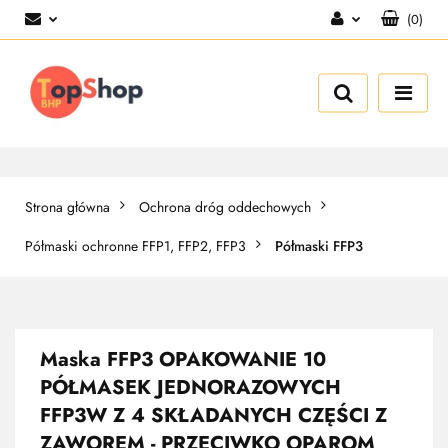
(
0
)
Zaloguj się
Zarejestruj się
Dodaj zgłoszenie
Strona główna
Ochrona dróg oddechowych
Półmaski ochronne FFP1, FFP2, FFP3
Półmaski FFP3
Maska FFP3 OPAKOWANIE 10
PÓŁMASEK JEDNORAZOWYCH
FFP3W Z 4 SKŁADANYCH CZĘŚCI Z
ZAWOREM - PRZECIWKO OPAROM