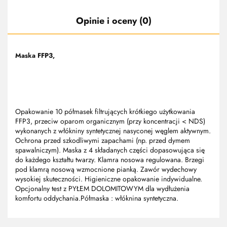
Opinie i oceny (0)
Maska FFP3,
Opakowanie 10 półmasek filtrujących krótkiego użytkowania
FFP3, przeciw oparom organicznym (przy koncentracji < NDS)
wykonanych z włókniny syntetycznej nasyconej węglem aktywnym.
Ochrona przed szkodliwymi zapachami (np. przed dymem
spawalniczym). Maska z 4 składanych części dopasowująca się
do każdego kształtu twarzy. Klamra nosowa regulowana. Brzegi
pod klamrą nosową wzmocnione pianką. Zawór wydechowy
wysokiej skuteczności. Higieniczne opakowanie indywidualne.
Opcjonalny test z PYŁEM DOLOMITOWYM dla wydłużenia
komfortu oddychania.Półmaska : włóknina syntetyczna.