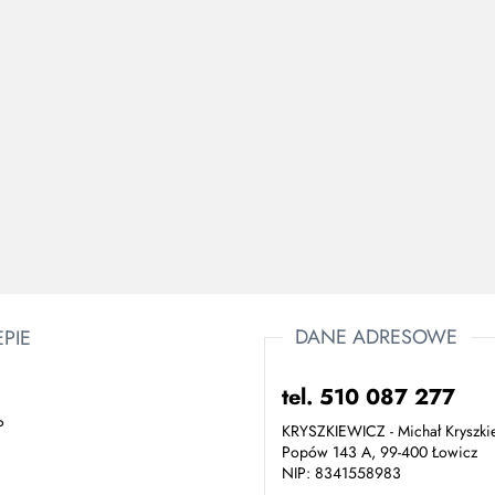
nauszniki
ochronne PS47
prz
Portwest żółte,
Ho
pomarańczowe
61.00
zowe wkładki
hałasowe do
Jednorazowe wkładki
nane z pianki
przeciwhałasowe do uszu
retanowej.
25.41
wykrywalne przez detektor
metalu - opak 100 par
169.67
DANE ADRESOWE
EPIE
tel. 510 087 277
P
KRYSZKIEWICZ - Michał Kryszki
Popów 143 A, 99-400 Łowicz
NIP: 8341558983