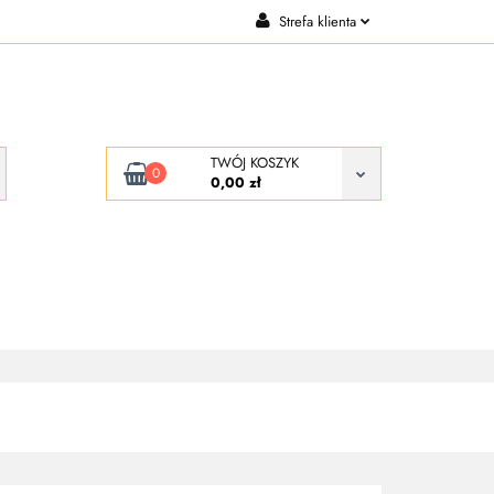
Strefa klienta
CJE
KONTAKT
Zaloguj się
Zarejestruj się
Dodaj zgłoszenie
TWÓJ KOSZYK
0
0,00 zł
KONTAKT
O NAS