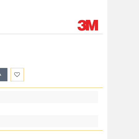
A
Do
przechowalni