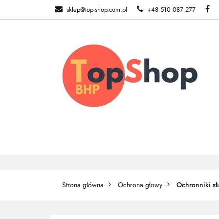
sklep@top-shop.com.pl
+48 510 087 277
ODZIEŻ ROBOCZ
O NAS
ODZIEŻ ROBOCZA
BUTY ROBO
Strona główna
Ochrona głowy
Ochronniki s