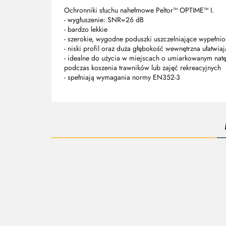
Ochronniki słuchu nahełmowe Peltor™ OPTIME™ I.
- wygłuszenie: SNR=26 dB
- bardzo lekkie
- szerokie, wygodne poduszki uszczelniające wypełnio
- niski profil oraz duża głębokość wewnętrzna ułatwi
- idealne do użycia w miejscach o umiarkowanym natęż
podczas koszenia trawników lub zajęć rekreacyjnych
- spełniają wymagania normy EN352-3
Peltor OPTIME