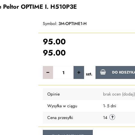
eltor OPTIME I. H510P3E
Symbol:
3M-OPTIME1-H
95.00
95.00
DO KOSZYK
szt.
Opinie
brak ocen
(dodaj)
Wysyłka w ciągu
1- 5 dni
Cena przesyłki
14