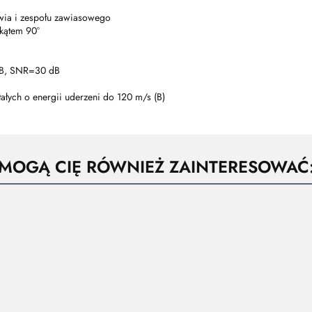
łowia i zespołu zawiasowego
 kątem 90°
 dB, SNR=30 dB
ałych o energii uderzeni do 120 m/s (B)
MOGĄ CIĘ RÓWNIEŻ ZAINTERESOWAĆ
OSŁONA
TWARZY
OSŁONA
NA