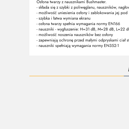
Osłona twarzy z nausznikami Bushmaster.
- składa się z szybki z poliwęglanu, nauszników, nag
- możliwość uniesienia osłony i zablokowania jej pod
- szybka i łatwa wymiana ekranu
- osłona twarzy spełnia wymagania normy EN166
- nauszniki - wygłuszenie: H=31 dB, M=28 dB, L=22
- możliwość noszenia nauszników bez osłony
- zapewniają ochronę przed małymi odpryskami ciał st
- nauszniki spełniają wymagania normy EN352-1
OSŁONA
OSŁO