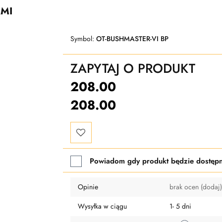
MI
Symbol:
OT-BUSHMASTER-VI BP
ZAPYTAJ O PRODUKT
208.00
208.00
Do
Powiadom gdy produkt będzie dostęp
przechowalni
Opinie
brak ocen
(dodaj)
Wysyłka w ciągu
1- 5 dni