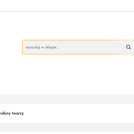
A
BUTY ROBOCZE
RĘKAWICE ROBOCZE
PROMO
CZE
RĘKAWICE ROBOCZE
PROMOCJE
ysłony twarzy