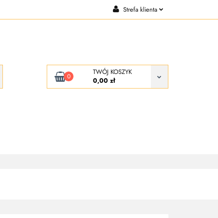
Strefa klienta
CJE
KONTAKT
Zaloguj się
Zarejestruj się
Dodaj zgłoszenie
TWÓJ KOSZYK
0
0,00 zł
KONTAKT
O NAS