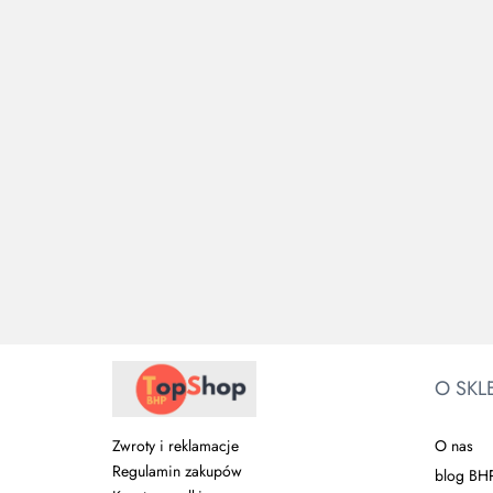
SPAWALNICZA
SPAWAL
29.00
42.
EVOGuard M2. JSP
Osłona twarzy z sitaki z
nausznikami i okularami
380.82
O SKL
O nas
Zwroty i reklamacje
Regulamin zakupów
blog BH