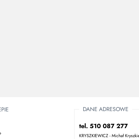
305.58
TWARZY Z
NICZA
NAUSZNIKA
346.72
00
Osłona twarzy OTY składająca się z
szybki przeciwodpryskowej,
nagłowia i zespołu zawiasowego.
33.64
DANE ADRESOWE
EPIE
tel. 510 087 277
P
KRYSZKIEWICZ - Michał Kryszki