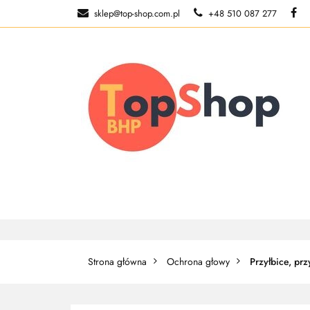
sklep@top-shop.com.pl
+48 510 087 277
ODZIEŻ ROBOCZ
O NAS
ODZIEŻ ROBOCZA
BUTY ROBO
Strona główna
Ochrona głowy
Przyłbice, prz