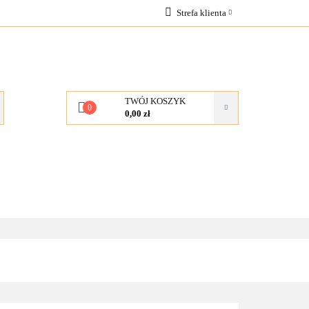
Strefa klienta
OCJE
Zaloguj się
Zarejestruj się
Dodaj zgłoszenie
TWÓJ KOSZYK
0
0,00 zł
KONTAKT
O NAS