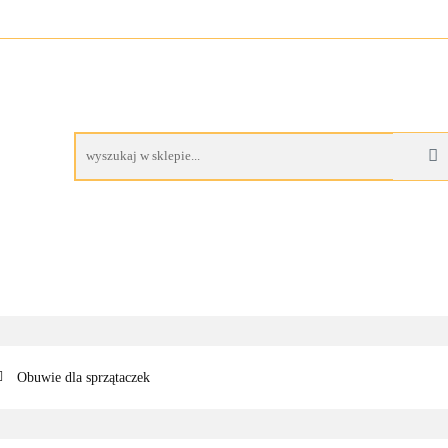
A
BUTY ROBOCZE
RĘKAWICE ROBOCZE
PROM
AS
CZE
RĘKAWICE ROBOCZE
PROMOCJE
Obuwie dla sprzątaczek