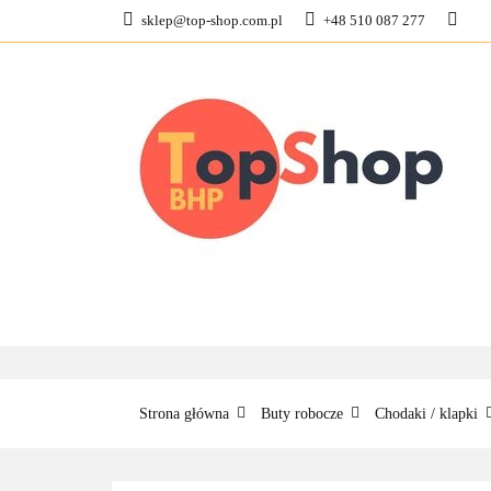
sklep@top-shop.com.pl
+48 510 087 277
ODZIEŻ ROBOCZ
KONTAKT
O N
ODZIEŻ ROBOCZA
BUTY ROBO
Strona główna
Buty robocze
Chodaki / klapki