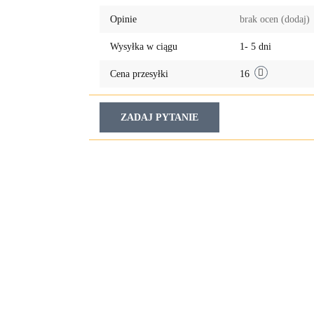
przechowalni
Opinie
brak ocen
(dodaj)
Wysyłka w ciągu
1- 5 dni
Cena przesyłki
16
ZADAJ PYTANIE