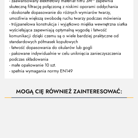
- zaawansowany elektretowy materiał filtru 3M™ zapewnia
skuteczną filtrację połączoną z niskimi oporami oddychania
- doskonałe dopasowanie do różnych wymiarów twarzy,
umożliwia większą swobodę ruchu twarzy podczas mówienia
- trójpanelowa konstrukcja i wyjątkowo miękka wewnętrzna siatka
wyściełająca zapewniają optymalną wygodę i łatwość
komunikacji dzięki czemu są o wiele bardziej praktyczne od
standardowych półmasek kopułowych
- łatwość dopasowania do okularów lub gogli
- pakowane indywidualnie w celu uniknięcia zanieczyszczenia
podczas składowania
- małe opakowanie 10 szt.
- spełnia wymagania normy EN149
MOGĄ CIĘ RÓWNIEŻ ZAINTERESOWAĆ:
Maska,