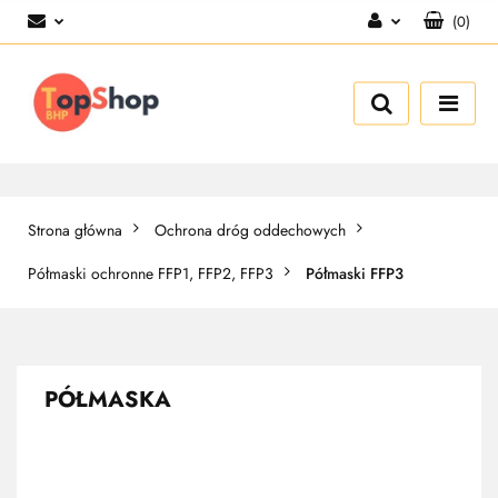
(
0
)
Zaloguj się
Zarejestruj się
Dodaj zgłoszenie
Strona główna
Ochrona dróg oddechowych
Półmaski ochronne FFP1, FFP2, FFP3
Półmaski FFP3
PÓŁMASKA