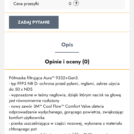
Cena przesyłki
0
ZADAJ PYTANIE
Opis
Opinie i oceny (0)
Półmaska filtrująca Aura™ 9332+Gen3.
- typ FFP3 NR D- ochrona przed pyłami, mgłami, zakres użycia
do 50 x NDS
- wyposażone w taśmy nagłowia, dzięki którym nacisk na głowę
jest równomiernie rozłożony
- nowy zawór 3M™ Cool Flow™ Comfort Valve ułatwia
odprowadzanie wydychanego, gorącego powietrza, zwiększając
komfort użytkownika
- pianka uszczelniająca w części nosowej, wykonana z materiału
chłonącego pot