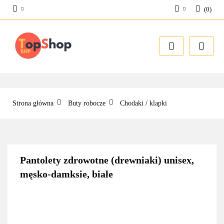
(
0
)
Zaloguj się
Zarejestruj się
Dodaj zgłoszenie
Strona główna
Buty robocze
Chodaki / klapki
Pantolety zdrowotne (drewniaki) unisex,
męsko-damksie, białe