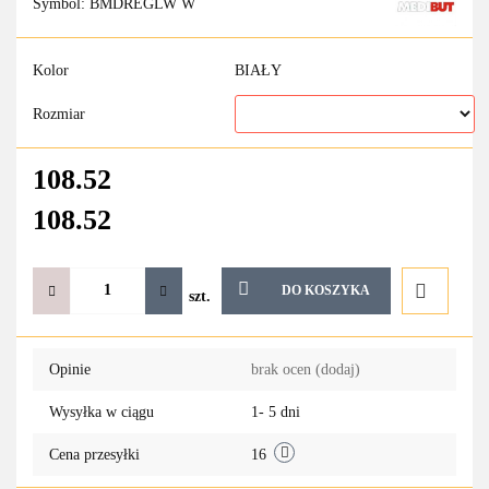
Symbol:
BMDREGLW W
Kolor
BIAŁY
Rozmiar
108.52
108.52
DO KOSZYKA
szt.
Do
Opinie
brak ocen
(dodaj)
przechowa
Wysyłka w ciągu
1- 5 dni
Cena przesyłki
16