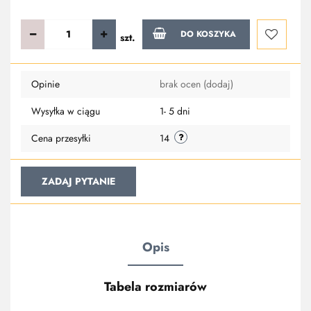
DO KOSZYKA
szt.
Do
Opinie
brak ocen
(dodaj)
przechowa
Wysyłka w ciągu
1- 5 dni
Cena przesyłki
14
ZADAJ PYTANIE
Opis
Tabela rozmiarów