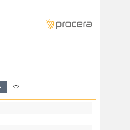
A
Do
przechowalni