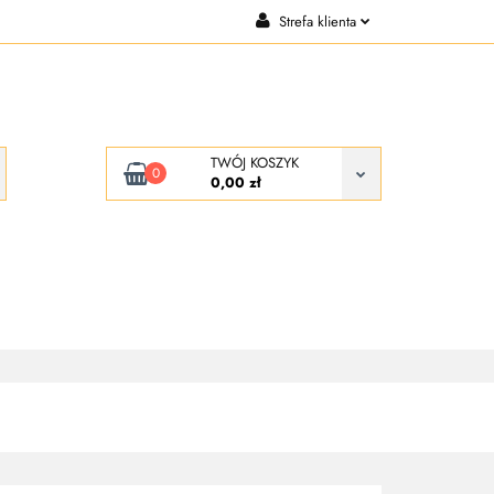
Strefa klienta
CJE
KONTAKT
Zaloguj się
Zarejestruj się
Dodaj zgłoszenie
TWÓJ KOSZYK
0
0,00 zł
KONTAKT
O NAS