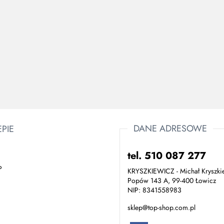
66.98
Buty damskie z
49
przewiewną
e
siateczką Como
Buty ochronne Miami
ypu
S1P Delta Plus
S1P SRC Delta Plus
208.00
kkie
robocze
lekkie, przewiewne,
ie
oddychające, wciągane
163.00
DANE ADRESOWE
EPIE
tel. 510 087 277
P
KRYSZKIEWICZ - Michał Kryszki
Popów 143 A, 99-400 Łowicz
NIP: 8341558983
sklep@top-shop.com.pl