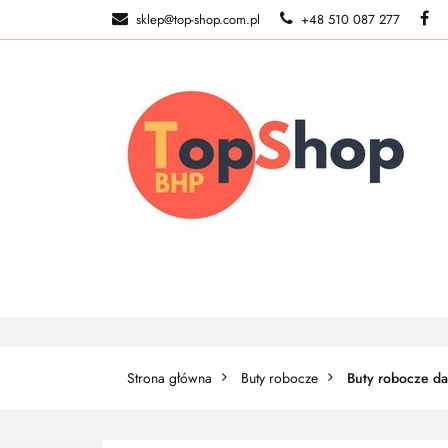
sklep@top-shop.com.pl
+48 510 087 277
ODZIEŻ ROBOCZ
O NAS
ODZIEŻ ROBOCZA
BUTY ROBO
Strona główna
Buty robocze
Buty robocze d