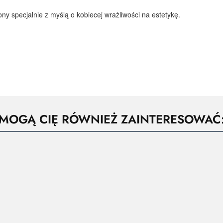
ny specjalnie z myślą o kobiecej wrażliwości na estetykę.
MOGĄ CIĘ RÓWNIEŻ ZAINTERESOWAĆ
Buty
BU
ocieplane
SPOR
damskie.