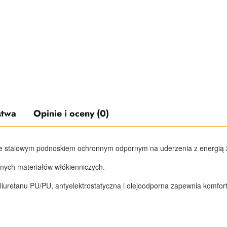
stwa
Opinie i oceny (0)
e
stalowym podnoskiem ochronnym odpornym na uderzenia z energią 2
nych materiałów włókienniczych.
uretanu PU/PU, antyelektrostatyczna i olejoodporna zapewnia komfort