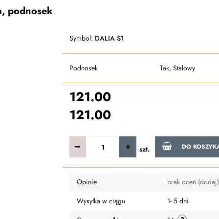
a, podnosek
Symbol:
DALIA S1
Podnosek
Tak, Stalowy
121.00
121.00
DO KOSZYK
szt.
Opinie
brak ocen
(dodaj)
Wysyłka w ciągu
1- 5 dni