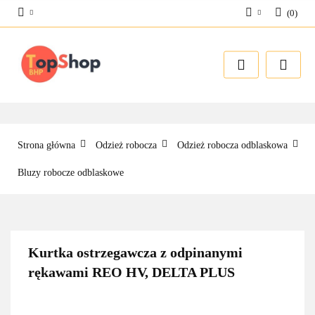
(
0
)
Zaloguj się
Zarejestruj się
Dodaj zgłoszenie
Strona główna
Odzież robocza
Odzież robocza odblaskowa
Bluzy robocze odblaskowe
Kurtka ostrzegawcza z odpinanymi
rękawami REO HV, DELTA PLUS