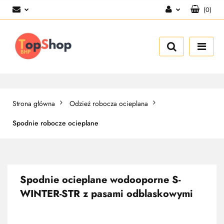
(
0
)
Zaloguj się
Zarejestruj się
Dodaj zgłoszenie
Strona główna
Odzież robocza ocieplana
Spodnie robocze ocieplane
Spodnie ocieplane wodooporne S-
WINTER-STR z pasami odblaskowymi