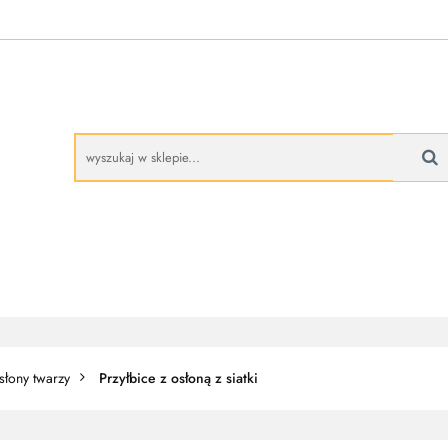
A
BUTY ROBOCZE
RĘKAWICE ROBOCZE
PROMO
CZE
RĘKAWICE ROBOCZE
PROMOCJE
ysłony twarzy
Przyłbice z osłoną z siatki