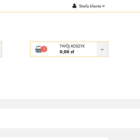
Strefa klienta
CJE
KONTAKT
Zaloguj się
Zarejestruj się
Dodaj zgłoszenie
TWÓJ KOSZYK
0
0,00 zł
KONTAKT
O NAS