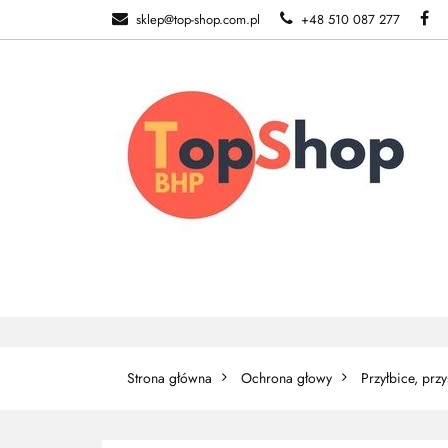
sklep@top-shop.com.pl
+48 510 087 277
ODZIEŻ ROBOCZ
O NAS
ODZIEŻ ROBOCZA
BUTY ROBO
Strona główna
Ochrona głowy
Przyłbice, prz