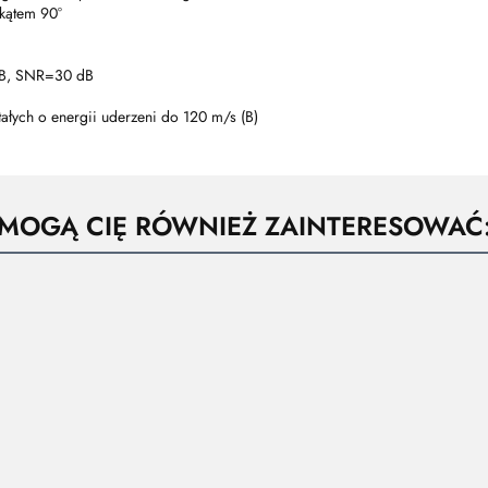
 kątem 90°
 dB, SNR=30 dB
ałych o energii uderzeni do 120 m/s (B)
MOGĄ CIĘ RÓWNIEŻ ZAINTERESOWAĆ