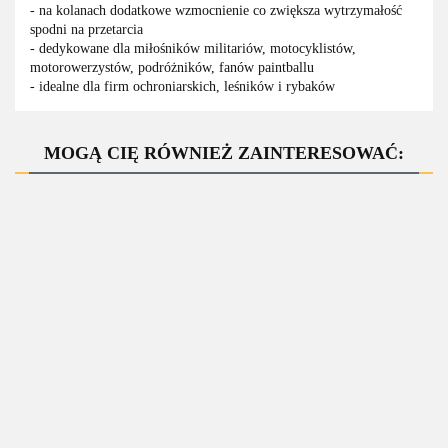
- na kolanach dodatkowe wzmocnienie co zwiększa wytrzymałość
spodni na przetarcia
- dedykowane dla miłośników militariów, motocyklistów,
motorowerzystów, podróżników, fanów paintballu
- idealne dla firm ochroniarskich, leśników i rybaków
MOGĄ CIĘ RÓWNIEŻ ZAINTERESOWAĆ:
Spodni
ochronn
SPODNIE
SPODNIE
SPODNIE
SPODNIE
do pas
OCHRONNE
OCHRONNE
OCHRONNE
OCHRONNE
Tactica
114.50
DO PASA
DO PASA
DO PASA
DO PASA
Guard.
114.50
121.69
126.73
128.92