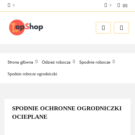
(
0
)
Zaloguj się
Zarejestruj się
Dodaj zgłoszenie
Strona główna
Odzież robocza
Spodnie robocze
Spodnie robocze ogrodniczki
SPODNIE OCHRONNE OGRODNICZKI
OCIEPLANE