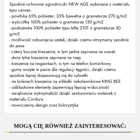
Spodnie ochronne ogrodniczki NEW AGE wykonane z materiału
typu canvas.
- powłoka 65% poliester, 35% bawełna o gramaturze 270 g/m2
- wyściółka 100% poliester o gramaturze 130 g/m2
- podszewka 100% poliester typu tafta 210T o gramaturze 50
g/m2
- możliwość odsunięcia szelek, dzięki czemu otrzymamy spodnie
do pasa
- cztery boczne kieszenie, w tym jedna zapinana na suwak
- dwie tylne kieszenie zapinane na rzep
- kieszenie na nogawkach, w tym na telefon komórkowy
- gumy wszyte w pasie dla regulacji tęgości, dzięki czemu
spodnie lepiej dopasowują się do sylwetki
- na kolanach kieszenie na wkładki nakolannikowe KING BEE
- odblaskowe elementy zapewniają lepszą widoczność
- zwiększona wytrzymałość dzięki zastosowaniu wstawek z
materiału Cordura
- nowoczesny design oraz kolorystyka
MOGĄ CIĘ RÓWNIEŻ ZAINTERESOWAĆ: