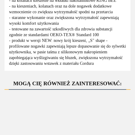
- na kolanach kieszenie na wkładki nakolannikowe KING BEE
- na kieszeniach, kolanach oraz na dole nogawek dodatkowe
wzmocnienie co zwiększa wytrzymałość spodni na przetarcia
- staranne wykonanie oraz zwiększona wytrzymałość zapewniają
wysoki komfort użytkowania
- testowane na zawartość szkodliwych dla zdrowia substancji
zgodnie ze standardami OEKO-TEX® Standard 100
- produkt w wersji NEW: nowy krój kieszeni, „S" shape -
profilowane nogawki zapewniają lepsze dopasowanie się do sylwetki
użytkownika, w pasie taśma z silikonowym nakropieniem
zapobiegająca wyślizgiwaniu się bluzek, zwiększona wytrzymałość
dzięki zastosowaniu wstawek z materiału Cordura
MOGĄ CIĘ RÓWNIEŻ ZAINTERESOWAĆ:
Bluza
Kurtka