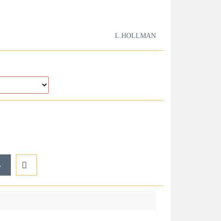
L.HOLLMAN
A
Do
przechowalni