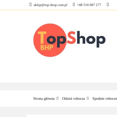
sklep@top-shop.com.pl
+48 510 087 277
ODZIEŻ ROBOCZ
KONTAKT
O N
ODZIEŻ ROBOCZA
BUTY ROBO
Strona główna
Odzież robocza
Spodnie robocze