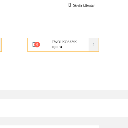
Strefa klienta
OCJE
Zaloguj się
Zarejestruj się
Dodaj zgłoszenie
TWÓJ KOSZYK
0
0,00 zł
KONTAKT
O NAS