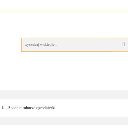
A
BUTY ROBOCZE
RĘKAWICE ROBOCZE
PROM
AS
CZE
RĘKAWICE ROBOCZE
PROMOCJE
Spodnie robocze ogrodniczki