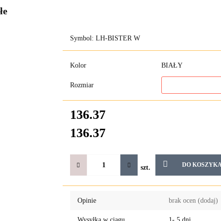
łe
Symbol:
LH-BISTER W
Kolor
BIAŁY
Rozmiar
136.37
136.37
DO KOSZYK
szt.
Opinie
brak ocen
(dodaj)
Wysyłka w ciągu
1- 5 dni