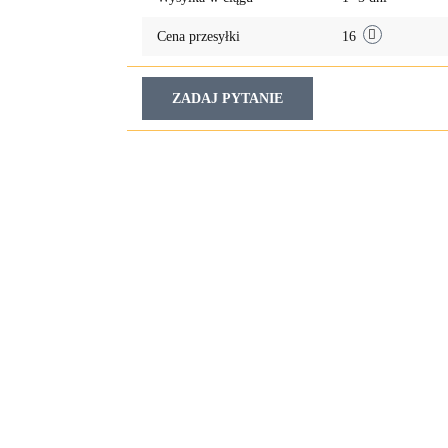
Cena przesyłki
16
ZADAJ PYTANIE