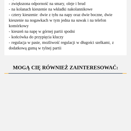
- zwiększona odporność na smary, oleje i brud
- na kolanach kieszenie na wkładki nakolannikowe
- cztery kieszenie: dwie z tyłu na napy oraz dwie boczne, dwie
kieszenie na nogawkach w tym jedna na suwak i na telefon
komórkowy
- kieszeń na napę w górnej partii spodni
- końcówka do przypięcia kluczy
- regulacja w pasie, możliwość regulacji w długości szelkami, z
dodatkową gumą w tylnej partii
MOGĄ CIĘ RÓWNIEŻ ZAINTERESOWAĆ:
Elastyczne
LH-
ogrodniczki
Elastyczne
LH-BISTER_X -
BIBWINTER