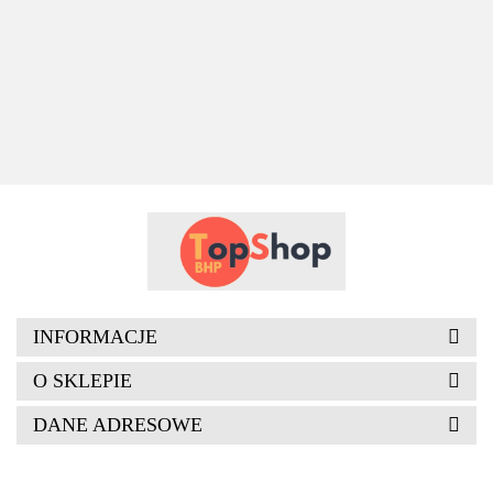
robocze LH-
SPODNIE
SPODNIE
Spodnie
FACTOR-B
OCHRONNE
OGRODNICZKI
138.00
ocieplane z
287.50
L.HOLLMAN
OGRODNICZKI
dwoma pasami
83.91
140.76
szelkami,
REIS
odblaskowymi
pomarańczowe
SZARE
INFORMACJE
O SKLEPIE
DANE ADRESOWE