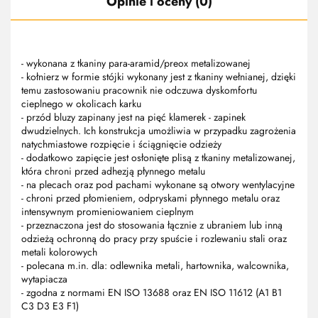
Opinie i oceny (0)
- wykonana z tkaniny para-aramid/preox metalizowanej
- kołnierz w formie stójki wykonany jest z tkaniny wełnianej, dzięki
temu zastosowaniu pracownik nie odczuwa dyskomfortu
cieplnego w okolicach karku
- przód bluzy zapinany jest na pięć klamerek - zapinek
dwudzielnych. Ich konstrukcja umożliwia w przypadku zagrożenia
natychmiastowe rozpięcie i ściągnięcie odzieży
- dodatkowo zapięcie jest osłonięte plisą z tkaniny metalizowanej,
która chroni przed adhezją płynnego metalu
- na plecach oraz pod pachami wykonane są otwory wentylacyjne
- chroni przed płomieniem, odpryskami płynnego metalu oraz
intensywnym promieniowaniem cieplnym
- przeznaczona jest do stosowania łącznie z ubraniem lub inną
odzieżą ochronną do pracy przy spuście i rozlewaniu stali oraz
metali kolorowych
- polecana m.in. dla: odlewnika metali, hartownika, walcownika,
wytapiacza
- zgodna z normami EN ISO 13688 oraz EN ISO 11612 (A1 B1
C3 D3 E3 F1)