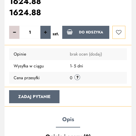
1624.88
1624.88
DO KOSZYKA
szt.
Do
Opinie
brak ocen
(dodaj)
przechowa
Wysyłka w ciągu
1- 5 dni
Cena przesyłki
0
ZADAJ PYTANIE
Opis