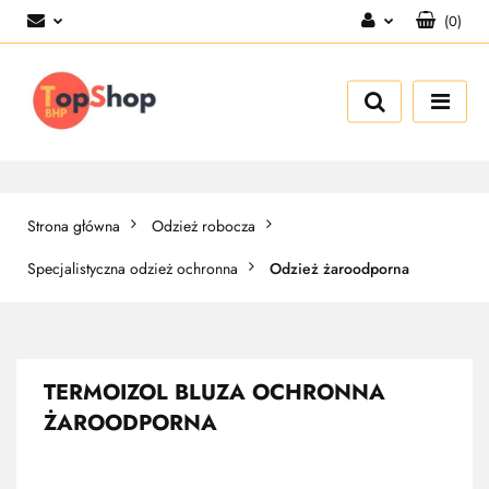
(
0
)
Zaloguj się
Zarejestruj się
Dodaj zgłoszenie
Strona główna
Odzież robocza
Specjalistyczna odzież ochronna
Odzież żaroodporna
TERMOIZOL BLUZA OCHRONNA
ŻAROODPORNA