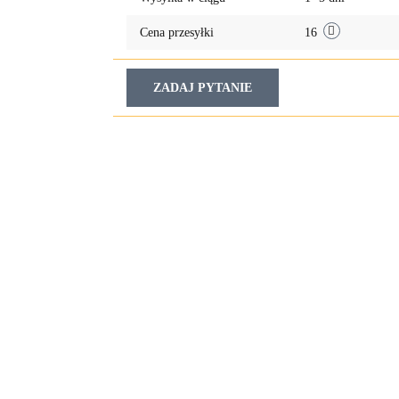
Cena przesyłki
16
ZADAJ PYTANIE