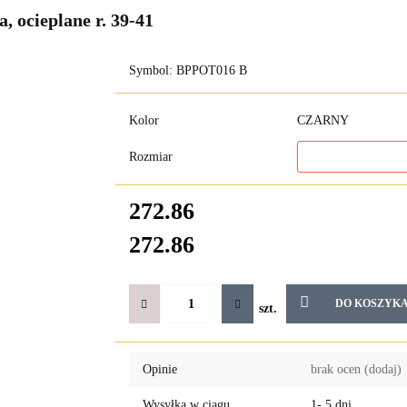
 ocieplane r. 39-41
Symbol:
BPPOT016 B
Kolor
CZARNY
Rozmiar
272.86
272.86
DO KOSZYK
szt.
Opinie
brak ocen
(dodaj)
Wysyłka w ciągu
1- 5 dni