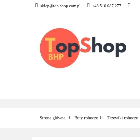
sklep@top-shop.com.pl
+48 510 087 277
ODZIEŻ ROBOCZ
KONTAKT
O N
ODZIEŻ ROBOCZA
BUTY ROBO
Strona główna
Buty robocze
Trzewiki robocze