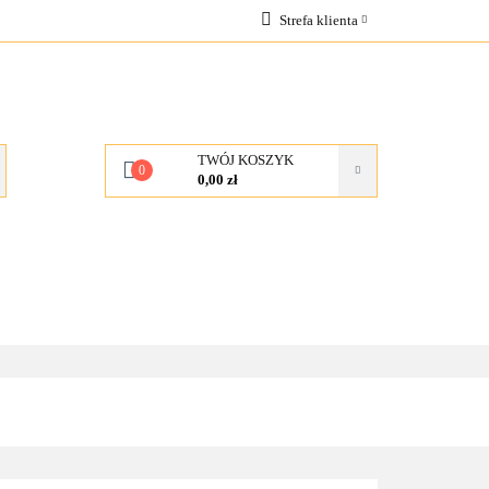
Strefa klienta
OCJE
Zaloguj się
Zarejestruj się
Dodaj zgłoszenie
TWÓJ KOSZYK
0
0,00 zł
KONTAKT
O NAS