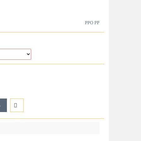
PPO PP
A
Do
przechowalni