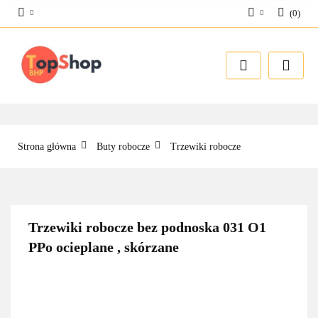
(
0
)
Zaloguj się
Zarejestruj się
Dodaj zgłoszenie
Strona główna
Buty robocze
Trzewiki robocze
Trzewiki robocze bez podnoska 031 O1
PPo ocieplane , skórzane