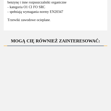
benzynę i inne rozpuszczalniki organiczne
- kategoria O1 CI FO SRC
- spełniają wymagania normy EN20347
Trzewiki zawodowe ocieplane.
MOGĄ CIĘ RÓWNIEŻ ZAINTERESOWAĆ:
ZAPYTAJ O
PRODUKT
białe
103 SB
obuwie
Buty 306
443 PPO
Trzewik
bhp
PPO
BUTY
Strzelce
URGENT
Albus
robocze,
186.81
BEZPIECZNE
Opolskie -
--,--
be
S2
bezpieczne
249.26
buty
352.50
Po
FW88
169.93
robocze
CAT
Portwest
spawalnicze