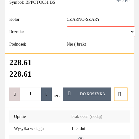
PPO PP
Symbol:
BPPOTO031 BS
Kolor
CZARNO-SZARY
Rozmiar
Podnosek
Nie ( brak)
228.61
228.61
DO KOSZYKA
szt.
Do
Opinie
brak ocen
(dodaj)
przechowa
Wysyłka w ciągu
1- 5 dni