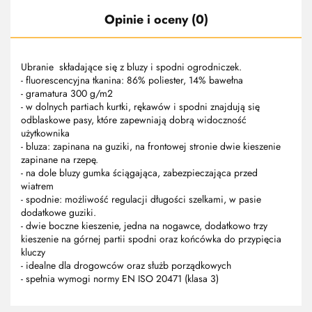
Opinie i oceny (0)
Ubranie składające się z bluzy i spodni ogrodniczek.
- fluorescencyjna tkanina: 86% poliester, 14% bawełna
- gramatura 300 g/m2
- w dolnych partiach kurtki, rękawów i spodni znajdują się
odblaskowe pasy, które zapewniają dobrą widoczność
użytkownika
- bluza: zapinana na guziki, na frontowej stronie dwie kieszenie
zapinane na rzepę.
- na dole bluzy gumka ściągająca, zabezpieczająca przed
wiatrem
- spodnie: możliwość regulacji długości szelkami, w pasie
dodatkowe guziki.
- dwie boczne kieszenie, jedna na nogawce, dodatkowo trzy
kieszenie na górnej partii spodni oraz końcówka do przypięcia
kluczy
- idealne dla drogowców oraz służb porządkowych
- spełnia wymogi normy EN ISO 20471 (klasa 3)