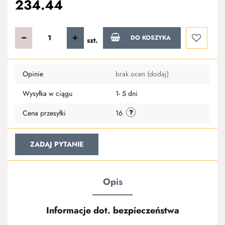
234.44
DO KOSZYKA
szt.
Do
Opinie
brak ocen
(dodaj)
przechowa
Wysyłka w ciągu
1- 5 dni
Cena przesyłki
16
ZADAJ PYTANIE
Opis
Informacje dot. bezpieczeństwa