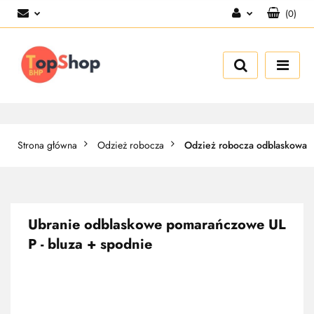
(
0
)
Zaloguj się
Zarejestruj się
Dodaj zgłoszenie
Strona główna
Odzież robocza
Odzież robocza odblaskowa
Ubranie odblaskowe pomarańczowe UL
P - bluza + spodnie