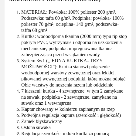
MATERIAŁ: Powłoka: 100% poliester 200 g/m².
Podszewka: tafta 60 g/m². Podpinka: powłoka- 100%
poliester 70 g/m², ocieplina- 140 g/m², podszewka-
taffta 68 g/m²
Kurtka: wodoodporna tkanina (2000 mm) typu rip-stop
pokryta PVC, wytrzymała i odporna na uszkodzenia
mechaniczne, podpinka: impregnowana tkanina
zabezpieczająca przed wsiąkaniem wody
System 3w1 („JEDNA KURTKA- TRZY
MOŻLIWOŚCI”): Kurtka stanowi połączenie
wodoodpornej warstwy zewnętrznej oraz lekkiej,
pikowanej wewnętrznej podpinki, którą można odpiąć.
Obie warstwy do noszenia razem lub oddzielnie
7 kieszeni: kurtka - 4 zewnętrzne, w tym 2 zamykane
na suwak, podpinka - 2 zewnętrzne, zamykane na
suwak oraz 1 wewnętrzna
Kaptur chowany w kołnierzu zapinanym na rzep
Podwójna regulacja kaptura (szerokość i głębokość)
Zamek błyskawiczny
Osłona suwaka
Regulacja szerokości u dołu kurtki za pomocą