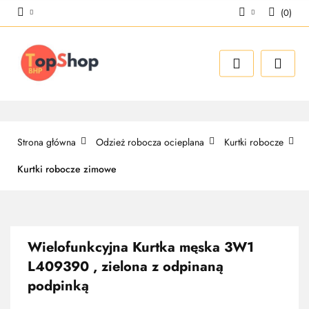
(
0
)
Zaloguj się
Zarejestruj się
Dodaj zgłoszenie
Strona główna
Odzież robocza ocieplana
Kurtki robocze
Kurtki robocze zimowe
Wielofunkcyjna Kurtka męska 3W1
L409390 , zielona z odpinaną
podpinką