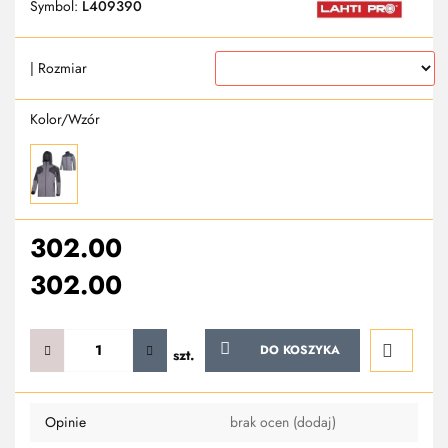
Symbol:
L409390
| Rozmiar
Kolor/Wzór
302.00
302.00
DO KOSZYKA
szt.
Do
Opinie
brak ocen
(dodaj)
przechowa