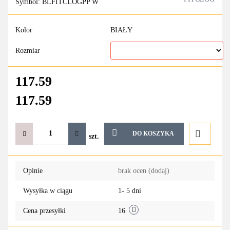
Symbol:
BLFITCLOGPP W
Kolor
BIAŁY
Rozmiar
117.59
117.59
DO KOSZYKA
szt.
Do
Opinie
brak ocen
(dodaj)
przechowa
Wysyłka w ciągu
1- 5 dni
Cena przesyłki
16