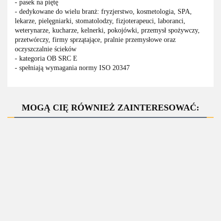
- pasek na piętę
- dedykowane do wielu branż: fryzjerstwo, kosmetologia, SPA,
lekarze, pielęgniarki, stomatolodzy, fizjoterapeuci, laboranci,
weterynarze, kucharze, kelnerki, pokojówki, przemysł spożywczy,
przetwórczy, firmy sprzątające, pralnie przemysłowe oraz
oczyszczalnie ścieków
- kategoria OB SRC E
- spełniają wymagania normy ISO 20347
MOGĄ CIĘ RÓWNIEŻ ZAINTERESOWAĆ:
Buty
APERO
Buty
13450
bezpieczne
Białe Klapki
BUTY
BUTY
Fagum-
41.06
Portwest
wykonane z
ZAWODOWE
ZAWODOWE
Stomil
FW82,
lekkiego
145.00