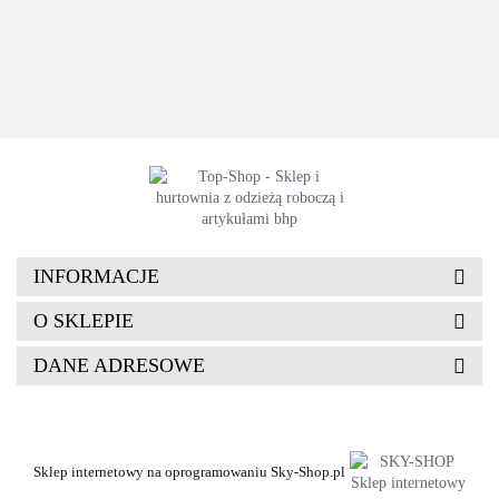
typu sabot,
tworzywa
37.41
117.70
117.70
r. 34-49,
EVA
lekkie z
AMARO,
paskiem
wodoodporne
na pięcie
INFORMACJE
O SKLEPIE
DANE ADRESOWE
Sklep internetowy na oprogramowaniu Sky-Shop.pl