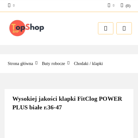
(
0
)
Zaloguj się
Zarejestruj się
Dodaj zgłoszenie
Strona główna
Buty robocze
Chodaki / klapki
Wysokiej jakości klapki FitClog POWER
PLUS białe r.36-47