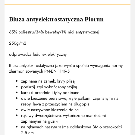
Bluza antyelektrostatyczna Piorun
65% poliestru/34% bawełny/1% nici antystatycznej
250g/m2
odprowadza ładunek elektryczny
Bluza antyelektrostatyczna jako wyrób spełnia wymagania normy
zharmonizowanych PN-EN 1149-5
zapinana na zamek, kryty plisą
podkrój szyi wykończony stójką
karczki przednie i tylny odcinane
dwie kieszenie piersiowe, kryte patkami zapinanymi na
rzepy, lewa z przeszyciem na długopis
dwie naszywane kieszenie dolne
rękawy dwuczęściowe, wykończone mankietami
zapinanymi na guziki
na rękawach naszyta taśma odblaskowa 3M o szerokości
2,5 cm