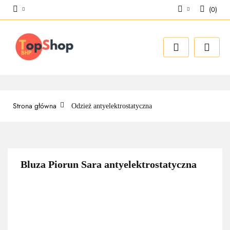
(
0
)
Zaloguj się
Zarejestruj się
Dodaj zgłoszenie
Strona główna
Odzież antyelektrostatyczna
Bluza Piorun Sara antyelektrostatyczna