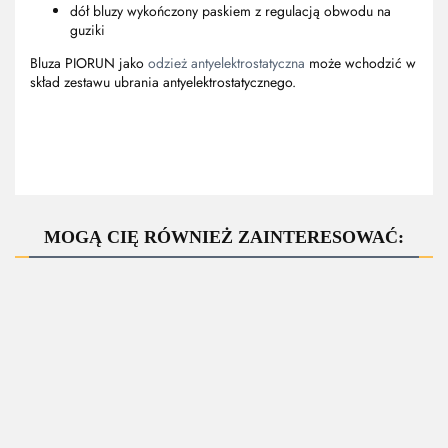
dół bluzy wykończony paskiem z regulacją obwodu na
guziki
Bluza PIORUN jako
odzież antyelektrostatyczna
może wchodzić w
skład zestawu ubrania antyelektrostatycznego.
MOGĄ CIĘ RÓWNIEŻ ZAINTERESOWAĆ:
-100%
ZAPYTAJ O PRODUKT
ZAPYTAJ O PRODUKT
ZAPYTAJ O PRODUKT