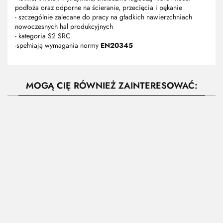
podłoża oraz odporne na ścieranie, przecięcia i pękanie
- szczególnie zalecane do pracy na gładkich nawierzchniach
nowoczesnych hal produkcyjnych
- kategoria S2 SRC
-spełniają wymagania normy
EN20345
MOGĄ CIĘ RÓWNIEŻ ZAINTERESOWAĆ:
But
robo
Buty
443 PPO
PP
bezpieczne
Strzelce
Buty
31
Buty PPO
230.
WSX2 PPO
Opolskie -
bezpieczne z
WZÓR 363
Strzelce
buty
260.50
352.50
podnoskiem
trzewiki
Opolskie,
robocze
kompozytowym
343.65
bezpieczne z
289.08
białe, z