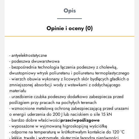
Opis
Opinie i oceny (0)
- antyelektrostatyczne
- podeszwa dwuwarstwowa
- bezpośrednia technologia łączenia podeszwy z cholewką,
dwustopniowy wtrysk poliuretanu i poliuretanu termoplastycznego
- wierzch obuwia wykonany z licowych skór bydlęcych gładkich o
zmniejszonej absorbcji wody z wstawkami z oddychającego
materiału
- urzeźbienie czubka podeszwy dodatkowo zabezpiecza przed
poślizgiem przy pracach na pochyłych terenach
- wzmocnione metalową ochroną zabezpieczającą przed urazami
o energii uderzenia do 200 J lub naciskiem o sile 15 kN
- bardzo dobre właściwości
przeciwpoślizgowe
- wyposażone w wyjmowaną higroskopijną wyściółkę
- odporne na temperaturę w krótkotrwałym kontakcie do 120 °C
- lekkie, trwałe i wytrzymałe, skutecznie łagodzą nierówności