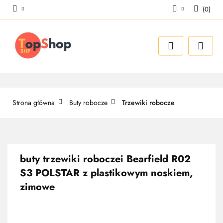
(
0
)
Zaloguj się
Zarejestruj się
Dodaj zgłoszenie
Strona główna
Buty robocze
Trzewiki robocze
buty trzewiki roboczei Bearfield R02
S3 POLSTAR z plastikowym noskiem,
zimowe