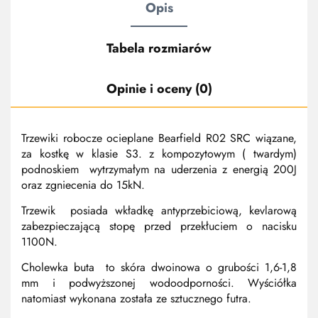
Opis
Tabela rozmiarów
Opinie i oceny (0)
Trzewiki robocze ocieplane Bearfield R02 SRC
wiązane,
za kostkę w klasie S3. z kompozytowym ( twardym)
podnoskiem wytrzymałym na uderzenia z energią 200J
oraz zgniecenia do 15kN.
Trzewik posiada wkładkę antyprzebiciową, kevlarową
zabezpieczającą stopę przed przekłuciem o nacisku
1100N.
Cholewka buta to skóra dwoinowa o grubości 1,6-1,8
mm i podwyższonej wodoodporności. Wyściółka
natomiast wykonana została ze sztucznego futra.