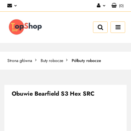
(
0
)
Zaloguj się
Zarejestruj się
Dodaj zgłoszenie
Strona główna
Buty robocze
Półbuty robocze
Obuwie Bearfield S3 Hex SRC