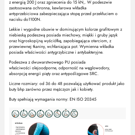
z energią 200 J oraz zgniecenia do 15 kN
,. W podeszwie
zastosowana ochronna, kewlarowa wkładka
antyprzebiciowa
zabezpieczająca stopę przed przekłuciem o
nacisku do1100N.
Lekkie i wygodne obuwie w dominującym kolorze grafitowym z
niebieską podeszwą posiada
miechowy, miękki i gruby język
oraz
higroskopijną wyściółkę, zapobiegająca otarciom, z
przewiewnej tkaniny, wchłaniająca pot. Wymienna wkładka
posiada właściwości antygrzybiczne i antybakteryjne.
Podeszwa z dwuwarstwowego
PU posiada
właściwości
olejoodporne, odporność na węglowodory,
absorpcję energii pięty oraz antypoślizgowe SRC.
Liczne rozmiary: od 36 do 48 pozwalają użytkować produkt jako
buty bhp zarówno przez mężczyzn jak i kobiety.
Buty spełniają wymagania normy: EN ISO 20345