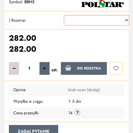
Symbol:
BBH3
| Rozmiar
282.00
282.00
DO KOSZYKA
szt.
Do
Opinie
brak ocen
(dodaj)
przechowa
Wysyłka w ciągu
1- 5 dni
Cena przesyłki
14
ZADAJ PYTANIE