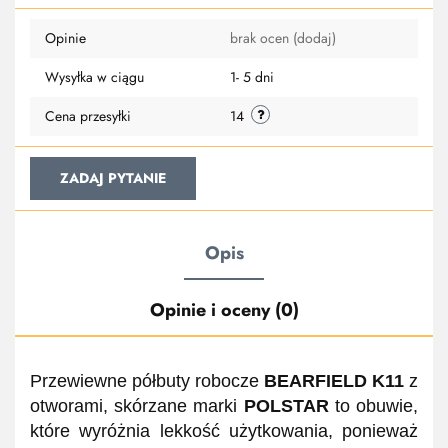
Do
Opinie
brak ocen
(dodaj)
przechowa
Wysyłka w ciągu
1- 5 dni
Cena przesyłki
14
ZADAJ PYTANIE
Opis
Opinie i oceny (0)
Przewiewne półbuty robocze
BEARFIELD K11
z
otworami, skórzane marki
POLSTAR
to obuwie,
które wyróżnia lekkość użytkowania, ponieważ