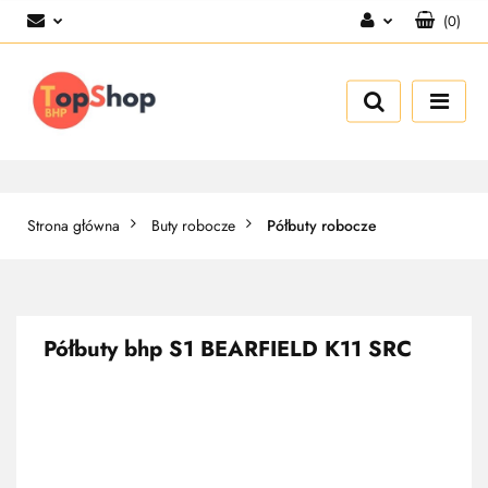
(
0
)
Zaloguj się
Zarejestruj się
Dodaj zgłoszenie
Strona główna
Buty robocze
Półbuty robocze
Półbuty bhp S1 BEARFIELD K11 SRC