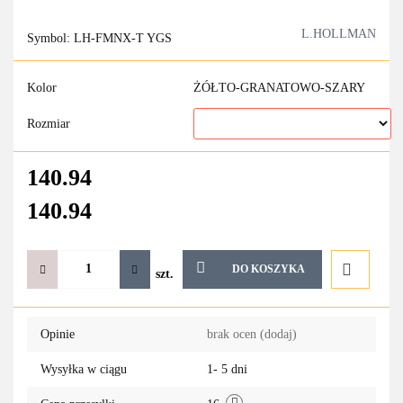
L.HOLLMAN
Symbol:
LH-FMNX-T YGS
Kolor
ŻÓŁTO-GRANATOWO-SZARY
Rozmiar
140.94
140.94
DO KOSZYKA
szt.
Do
Opinie
brak ocen
(dodaj)
przechowa
Wysyłka w ciągu
1- 5 dni