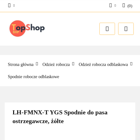
(
0
)
Zaloguj się
Zarejestruj się
Dodaj zgłoszenie
Strona główna
Odzież robocza
Odzież robocza odblaskowa
Spodnie robocze odblaskowe
LH-FMNX-T YGS Spodnie do pasa
ostrzegawcze, żółte