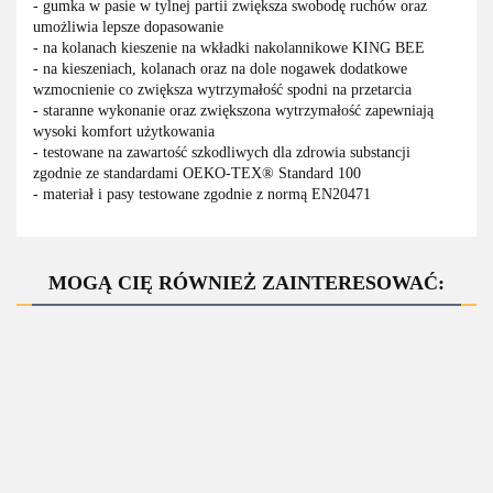
- gumka w pasie w tylnej partii zwiększa swobodę ruchów oraz
umożliwia lepsze dopasowanie
- na kolanach kieszenie na wkładki nakolannikowe KING BEE
- na kieszeniach, kolanach oraz na dole nogawek dodatkowe
wzmocnienie co zwiększa wytrzymałość spodni na przetarcia
- staranne wykonanie oraz zwiększona wytrzymałość zapewniają
wysoki komfort użytkowania
- testowane na zawartość szkodliwych dla zdrowia substancji
zgodnie ze standardami OEKO-TEX® Standard 100
- materiał i pasy testowane zgodnie z normą EN20471
MOGĄ CIĘ RÓWNIEŻ ZAINTERESOWAĆ:
ZAPYTAJ O
ZAPYTAJ O
ZAPYTAJ O
PRODUKT
PRODUKT
PRODUKT
HSV